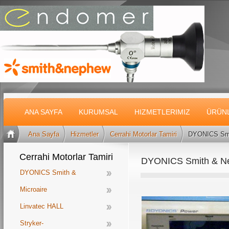
ANA SAYFA
KURUMSAL
HIZMETLERIMIZ
ÜRÜN
Ana Sayfa
Hizmetler
Cerrahi Motorlar Tamiri
DYONICS Smi
Cerrahi Motorlar Tamiri
DYONICS Smith & N
DYONICS Smith &
Nephew
Microaire
Linvatec HALL
Stryker-