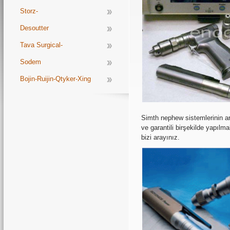
Storz-
Desoutter
Tava Surgical-
Sodem
Bojin-Ruijin-Qtyker-Xing
Sheng-Tosi
Simth nephew sistemlerinin arı
ve garantili birşekilde yapılm
bizi arayınız.